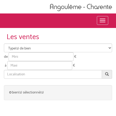
Angoulême - Charente
Menu
Les ventes
de
€
à
€
0
bien(s) sélectionné(s)