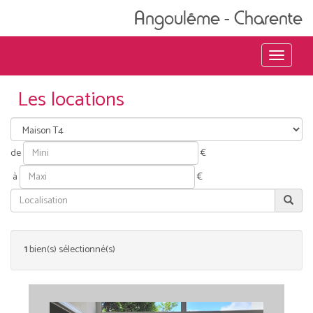
Angoulême - Charente
Menu
Les locations
de
€
à
€
1
bien(s) sélectionné(s)