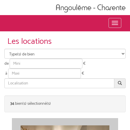
Angoulême - Charente
Menu
Les locations
de
€
à
€
34
bien(s) sélectionné(s)