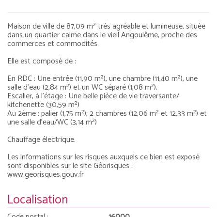
Maison de ville de 87,09 m² très agréable et lumineuse, située
dans un quartier calme dans le vieil Angoulême, proche des
commerces et commodités.
Elle est composé de :
En RDC : Une entrée (11,90 m²), une chambre (11,40 m²), une
salle d'eau (2,84 m²) et un WC séparé (1,08 m²).
Escalier, à l'étage : Une belle pièce de vie traversante/
kitchenette (30,59 m²)
Au 2ème : palier (1,75 m²), 2 chambres (12,06 m² et 12,33 m²) et
une salle d'eau/WC (3,14 m²)
Chauffage électrique.
Les informations sur les risques auxquels ce bien est exposé
sont disponibles sur le site Géorisques :
www.georisques.gouv.fr
Localisation
Code postal :
16000